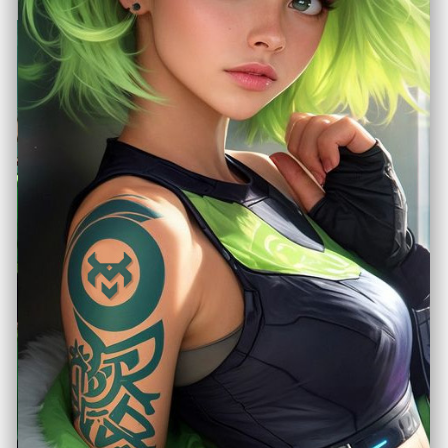
AirConsole: Konsol
Game Online Kekinian,
Modal HP Semua Jadi
Seru
Juli 17, 2025
Konsol Handheld
, 
Konsol Modern
Kalau lo tipe anak nongkrongan yang
suka banget main bareng tapi males
ribet ngeluarin konsol atau nunggu giliran
di rental, AirConsole bisa jadi
penyelamat tongkrongan lo. Cukup
modal satu laptop atau Smart TV di
ruang tengah, terus semua temen
tinggal buka HP masing-masing,
langsung dah itu HP berubah jadi stik