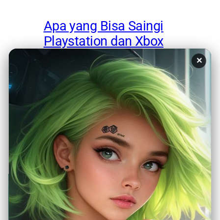
Apa yang Bisa Saingi
Playstation dan Xbox
di Masa Depan?
✕
Juni 5, 2025
Konsol Prototype
Dunia konsol game terus berkembang,
dan kini muncul nama baru yang mencuri
perhatian: Mad Box. Konsol yang mengisi
posisi sebagai pesaing berat PlayStation
dan Xbox ini datang dengan janji besar
dan fitur-fitur canggih yang siap
mengubah pengalaman bermain game.
Apa Itu Mad Box? MadBox bukan
sekadar konsol biasa. Konsol ini hadir
untuk menawarkan pengalaman gaming
yang…