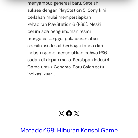
menyambut generasi baru. Setelah
sukses dengan PlayStation 5, Sony kini
perlahan mulai mempersiapkan
kehadiran PlayStation 6 (PS6). Meski
belum ada pengumuman resmi
mengenai tanggal peluncuran atau
spesifikasi detail, berbagai tanda dari
industri game menunjukkan bahwa PS6
sudah di depan mata. Persiapan Industri
Game untuk Generasi Baru Salah satu
indikasi kuat…
Instagram
Facebook
X
Matador168: Hiburan Konsol Game