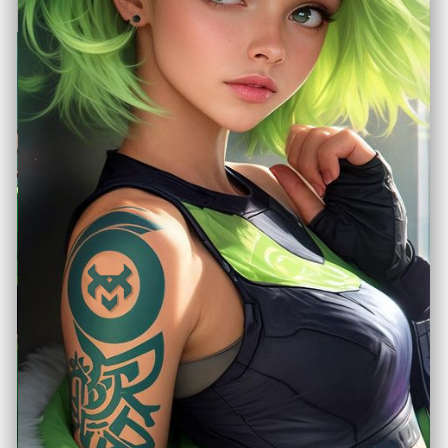
Bagaimana Cyberpunk
2077 Bangkit dari
Kegagalan Menjadi
Legenda
Juli 25, 2025
Konsol Handheld
, 
Konsol Modern
Ngomongin game cyberpunk di era
modern, nggak ada judul yang lebih
fenomenal dan kontroversial
selain Cyberpunk 2077. Ini bukan
sekadar game, tapi sebuah perjalanan
“hidup digital” di masa depan serba
kacau, penuh konspirasi, aksi brutal, dan
kebebasan super liar. Banyak meme,
banyak drama, tapi juga segudang