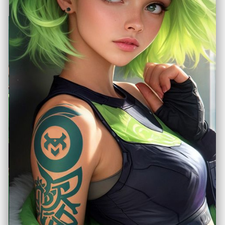
Bagaimana Cyberpunk
2077 Bangkit dari
Kegagalan Menjadi
Legenda
Juli 25, 2025
Konsol Handheld
, 
Konsol Modern
Ngomongin game cyberpunk di era
modern, nggak ada judul yang lebih
fenomenal dan kontroversial
selain Cyberpunk 2077. Ini bukan
sekadar game, tapi sebuah perjalanan
“hidup digital” di masa depan serba
kacau, penuh konspirasi, aksi brutal, dan
kebebasan super liar. Banyak meme,
banyak drama, tapi juga segudang